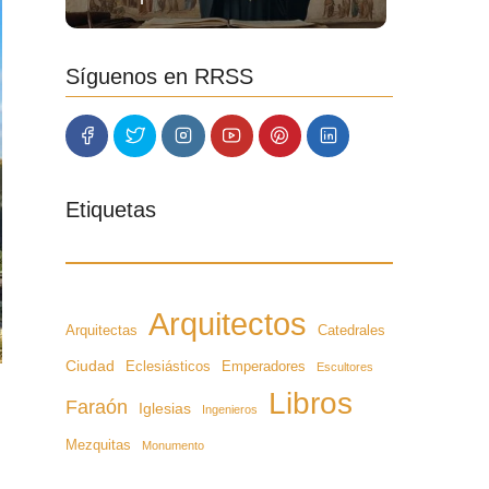
Síguenos en RRSS
Etiquetas
Arquitectos
Arquitectas
Catedrales
Ciudad
Eclesiásticos
Emperadores
Escultores
Libros
Faraón
Iglesias
Ingenieros
Mezquitas
Monumento