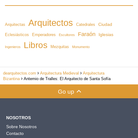
Arquitectos
Ciudad
Arquitectas
Catedrales
Faraón
Iglesias
Eclesiásticos
Emperadores
Escultores
Libros
Mezquitas
Ingenieros
Monumento
dearquitectos.com
Arquitectura Medieval
Arquitectura
Bizantina
Antemio de Tralles: El Arquitecto de Santa Sofía
Go up
NOSOTROS
Sobre Nosotros
Contacto