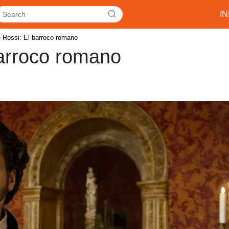
IN
e Rossi: El barroco romano
barroco romano