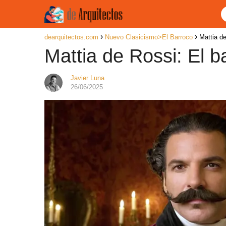
dearquitectos.com
Nuevo Clasicismo>El Barroco
Mattia d
Mattia de Rossi: El 
Javier Luna
26/06/2025