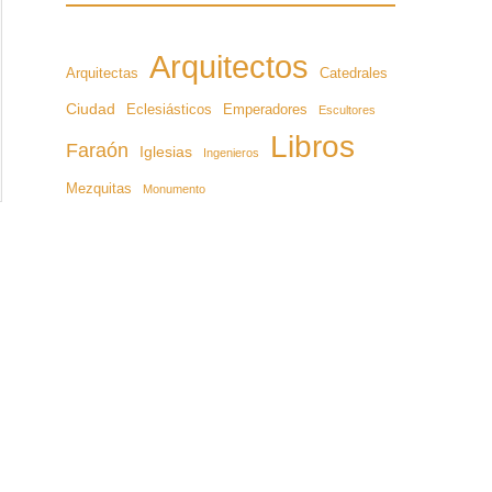
Arquitectos
Arquitectas
Catedrales
Ciudad
Eclesiásticos
Emperadores
Escultores
Libros
Faraón
Iglesias
Ingenieros
Mezquitas
Monumento